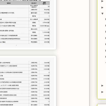
►
►
▼
►
►