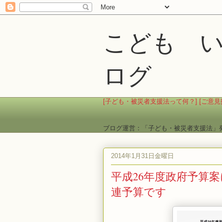
こども い
ログ
[子ども・被災者支援法って何？]
[ご意見
ブログ運営：「子ども・被災者支援法」
2014年1月31日金曜日
平成26年度政府予算
連予算です