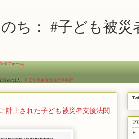
のち： #子ども被災
投稿フォーム]
発議者の1人、
川田龍平参議院議員事務所
Twi
案に計上された子ども被災者支援法関
ブ
►