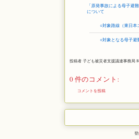
「原発事故による母子避難
について
○対象路線（東日本
○対象となる母子避
投稿者
子ども被災者支援議連事務局
0 件のコメント:
コメントを投稿
登