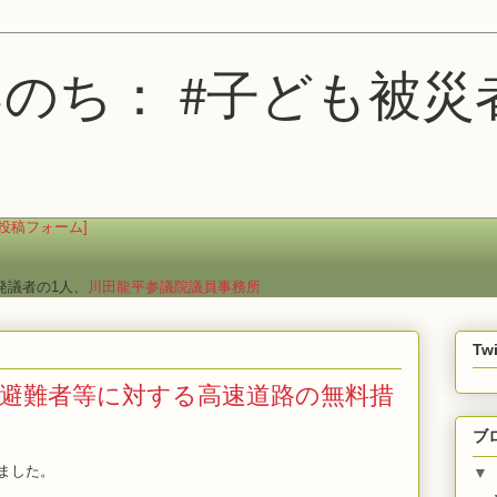
のち： #子ども被災
投稿フォーム]
発議者の1人、
川田龍平参議院議員事務所
Twi
避難者等に対する高速道路の無料措
ブ
ました。
▼