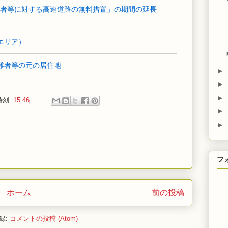
者等に対する高速道路の無料措置」の期間の延長
エリア）
難者等の元の居住地
►
►
►
時刻:
15:46
►
►
フ
ホーム
前の投稿
録:
コメントの投稿 (Atom)