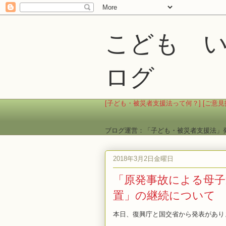
こども い
ログ
[子ども・被災者支援法って何？]
[ご意見
ブログ運営：「子ども・被災者支援法」
2018年3月2日金曜日
「原発事故による母子
置」の継続について
本日、復興庁と国交省から発表があり